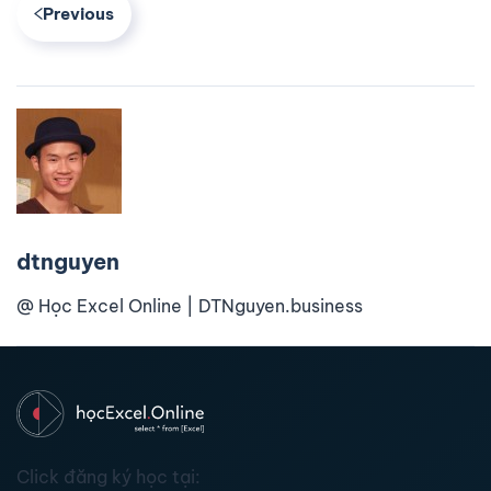
Previous
dtnguyen
@ Học Excel Online | DTNguyen.business
Click đăng ký học tại: