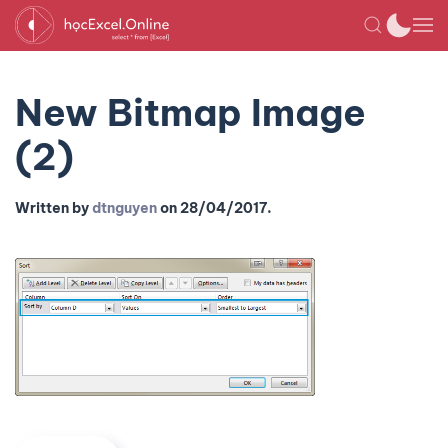
New Bitmap Image
(2)
Written by
dtnguyen
on
28/04/2017
.