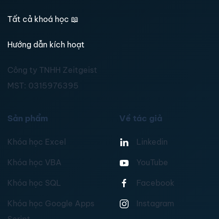
Tất cả khoá học
📖
Hướng dẫn kích hoạt
Công ty TNHH Zeitgeist
MST:
0315976395
Sản phẩm
Về tác giả
Khóa học Excel
Linkedin
Khóa học VBA
YouTube
Khóa học SQL
Facebook
Khóa học Google Apps
Instagram
Script