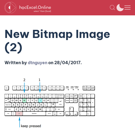
New Bitmap Image
(2)
Written by
dtnguyen
on
28/04/2017
.