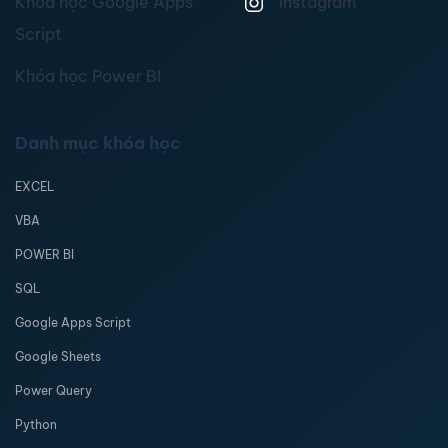
Khóa học Google Apps
Instagram
Script
Khóa học Power BI
Danh mục khóa học
EXCEL
VBA
POWER BI
SQL
Google Apps Script
Google Sheets
Power Query
Python