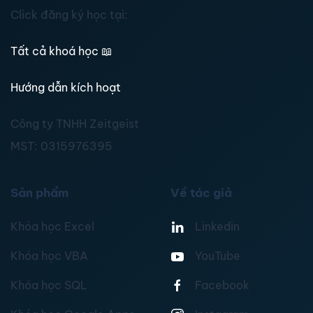
Click đăng ký học tại:
Tất cả khoá học
📖
Hướng dẫn kích hoạt
Công ty TNHH Zeitgeist
MST:
0315976395
Sản phẩm
Về tác giả
Khóa học Excel
Linkedin
Khóa học VBA
YouTube
Khóa học SQL
Facebook