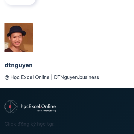
dtnguyen
@ Học Excel Online | DTNguyen.business
Click đăng ký học tại: