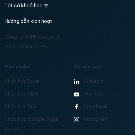
Tất cả khoá học
📖
Hướng dẫn kích hoạt
Công ty TNHH Zeitgeist
MST:
0315976395
Sản phẩm
Về tác giả
Khóa học Excel
Linkedin
Khóa học VBA
YouTube
Khóa học SQL
Facebook
Khóa học Google Apps
Instagram
Script