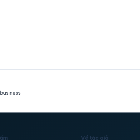
business
hẩm
Về tác giả