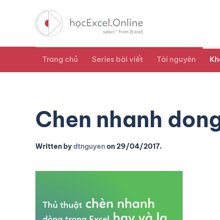
Trang chủ
Series bài viết
Tài nguyên
Kh
Chen nhanh dong
Written by
dtnguyen
on
29/04/2017
.