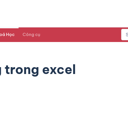
oá Học
Công cụ
 trong excel