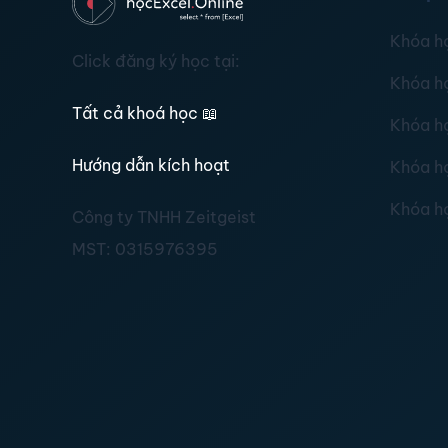
Khóa h
Click đăng ký học tại:
Khóa h
Tất cả khoá học
📖
Khóa h
Hướng dẫn kích hoạt
Khóa h
Khóa h
Công ty TNHH Zeitgeist
MST:
0315976395