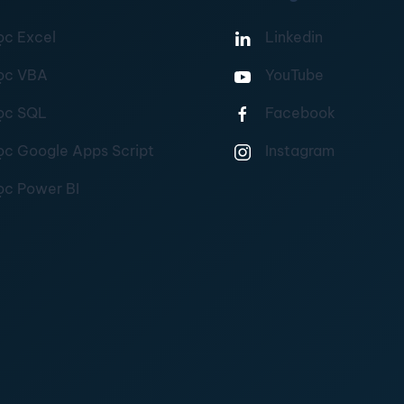
ọc Excel
Linkedin
ọc VBA
YouTube
ọc SQL
Facebook
ọc Google Apps Script
Instagram
ọc Power BI