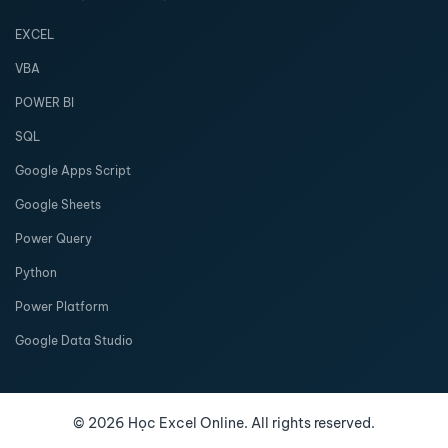
EXCEL
VBA
POWER BI
SQL
Google Apps Script
Google Sheets
Power Query
Python
Power Platform
Google Data Studio
©
2026
Học Excel Online. All rights reserved.