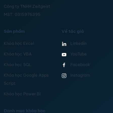
Công ty TNHH Zeitgeist
MST:
0315976395
Sản phẩm
Về tác giả
Khóa học Excel
Linkedin
Khóa học VBA
YouTube
Khóa học SQL
Facebook
Khóa học Google Apps
Instagram
Script
Khóa học Power BI
Danh mục khóa học