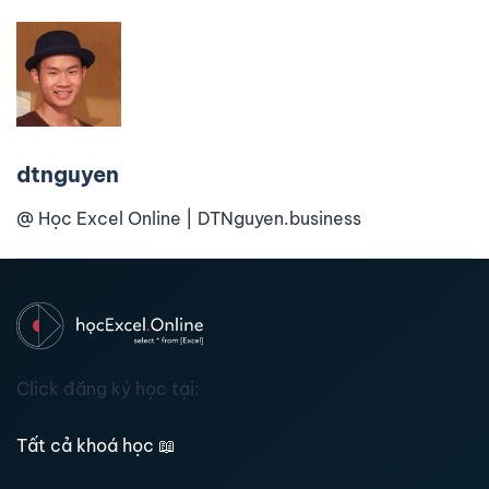
dtnguyen
@ Học Excel Online | DTNguyen.business
Click đăng ký học tại:
Tất cả khoá học
📖