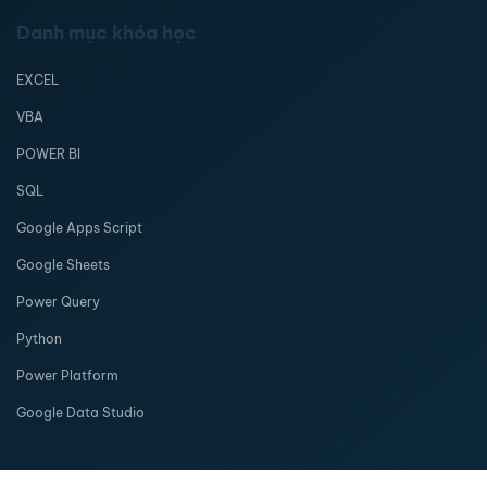
Danh mục khóa học
EXCEL
VBA
POWER BI
SQL
Google Apps Script
Google Sheets
Power Query
Python
Power Platform
Google Data Studio