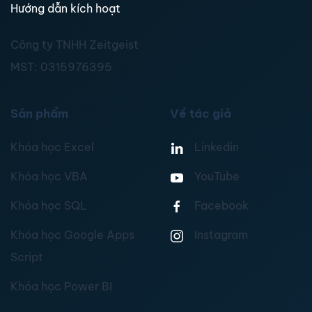
Hướng dẫn kích hoạt
Công ty TNHH Zeitgeist
MST:
0315976395
Sản phẩm
Về tác giả
Khóa học Excel
Linkedin
Khóa học VBA
YouTube
Khóa học SQL
Facebook
Khóa học Google Apps
Instagram
Script
Khóa học Power BI