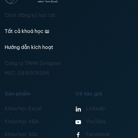
Click đăng ký học tại:
Tất cả khoá học
📖
Hướng dẫn kích hoạt
Công ty TNHH Zeitgeist
MST:
0315976395
Sản phẩm
Về tác giả
Khóa học Excel
Linkedin
Khóa học VBA
YouTube
Khóa học SQL
Facebook