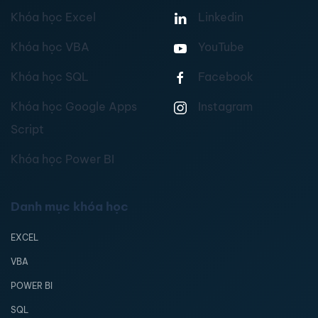
Khóa học Excel
Linkedin
Khóa học VBA
YouTube
Khóa học SQL
Facebook
Khóa học Google Apps
Instagram
Script
Khóa học Power BI
Danh mục khóa học
EXCEL
VBA
POWER BI
SQL