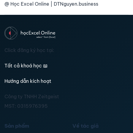
@ Học Excel Online | DTNguyen.business
Click đăng ký học tại:
Tất cả khoá học
📖
Hướng dẫn kích hoạt
Công ty TNHH Zeitgeist
MST:
0315976395
Sản phẩm
Về tác giả