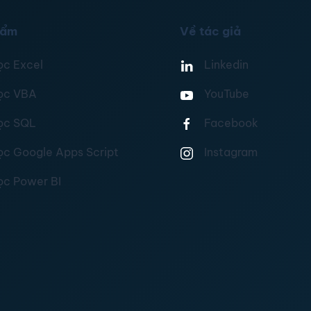
hẩm
Về tác giả
ọc Excel
Linkedin
ọc VBA
YouTube
ọc SQL
Facebook
ọc Google Apps Script
Instagram
ọc Power BI