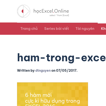
Trang chủ
Series bài viết
Tài nguyên
Kh
ham-trong-exce
Written by
dtnguyen
on
07/05/2017
.