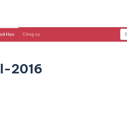
oá Học
Công cụ
l-2016