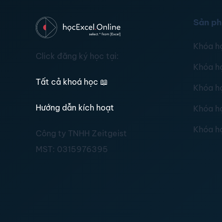
Sản p
Khóa h
Click đăng ký học tại:
Khóa h
Tất cả khoá học
📖
Khóa h
Hướng dẫn kích hoạt
Khóa h
Khóa h
Công ty TNHH Zeitgeist
MST:
0315976395