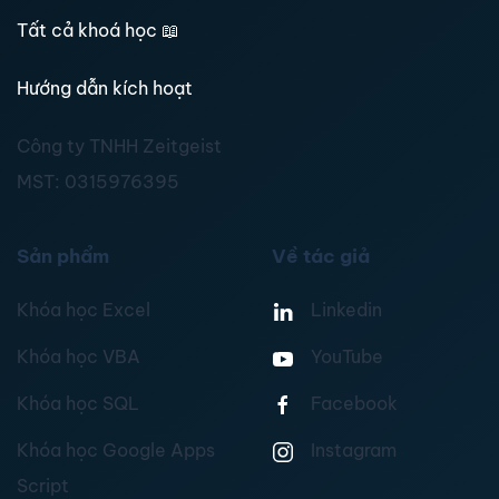
Tất cả khoá học
📖
Hướng dẫn kích hoạt
Công ty TNHH Zeitgeist
MST:
0315976395
Sản phẩm
Về tác giả
Khóa học Excel
Linkedin
Khóa học VBA
YouTube
Khóa học SQL
Facebook
Khóa học Google Apps
Instagram
Script