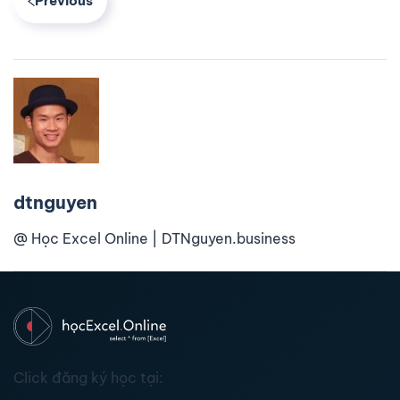
Previous
dtnguyen
@ Học Excel Online | DTNguyen.business
Click đăng ký học tại: