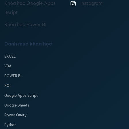
Khóa học Google Apps
Instagram
Script
Khóa học Power BI
Danh mục khóa học
EXCEL
VBA
POWER BI
SQL
Google Apps Script
Google Sheets
Power Query
Python