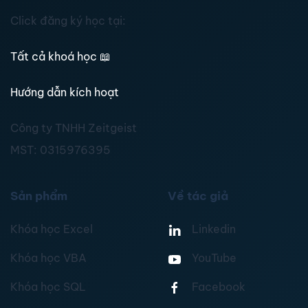
Click đăng ký học tại:
Tất cả khoá học
📖
Hướng dẫn kích hoạt
Công ty TNHH Zeitgeist
MST:
0315976395
Sản phẩm
Về tác giả
Khóa học Excel
Linkedin
Khóa học VBA
YouTube
Khóa học SQL
Facebook