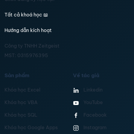
Tất cả khoá học
📖
Hướng dẫn kích hoạt
Công ty TNHH Zeitgeist
MST:
0315976395
Sản phẩm
Về tác giả
Khóa học Excel
Linkedin
Khóa học VBA
YouTube
Khóa học SQL
Facebook
Khóa học Google Apps
Instagram