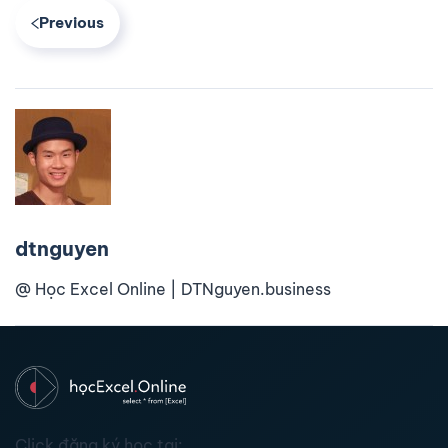
Previous
dtnguyen
@ Học Excel Online | DTNguyen.business
Click đăng ký học tại: