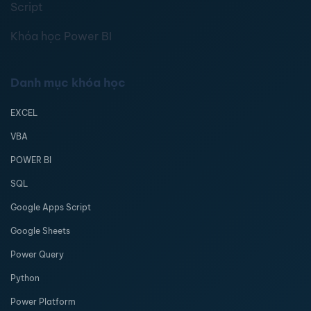
Script
Khóa học Power BI
Danh mục khóa học
EXCEL
VBA
POWER BI
SQL
Google Apps Script
Google Sheets
Power Query
Python
Power Platform