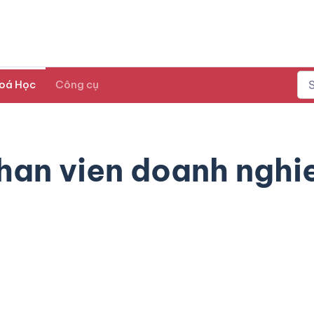
oá Học
Công cụ
han vien doanh nghi