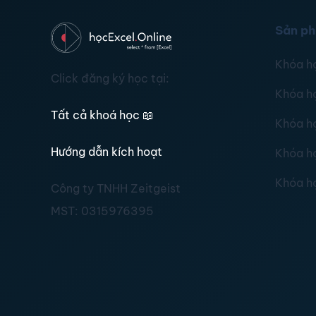
Sản p
Khóa h
Click đăng ký học tại:
Khóa h
Tất cả khoá học
📖
Khóa h
Hướng dẫn kích hoạt
Khóa h
Khóa h
Công ty TNHH Zeitgeist
MST:
0315976395