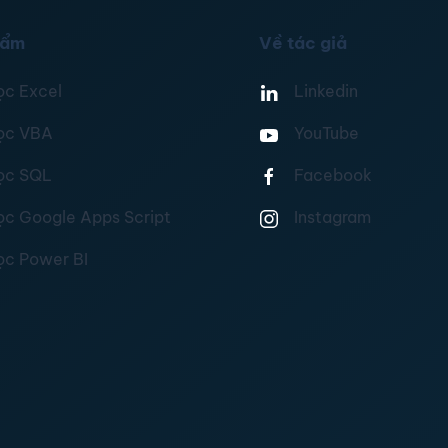
hẩm
Về tác giả
ọc Excel
Linkedin
ọc VBA
YouTube
ọc SQL
Facebook
ọc Google Apps Script
Instagram
ọc Power BI