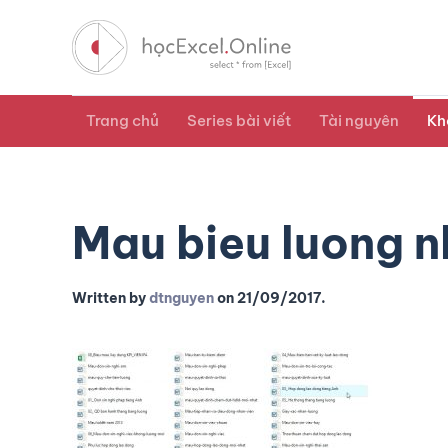
Trang chủ
Series bài viết
Tài nguyên
Kh
Mau bieu luong n
Written by
dtnguyen
on
21/09/2017
.