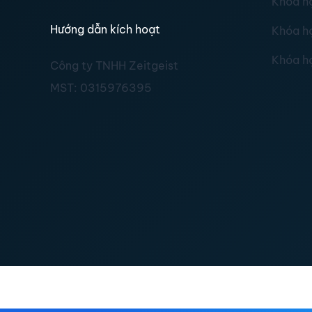
Khóa h
Hướng dẫn kích hoạt
Khóa h
Khóa h
Công ty TNHH Zeitgeist
MST:
0315976395