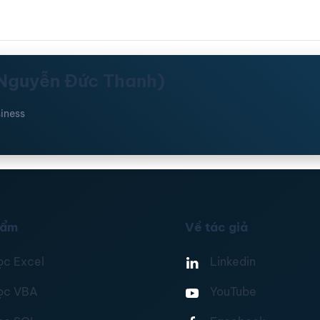
(Nguyễn Đức Thanh)
iness
hẩm
Về tác giả
ọc Excel
Linkedin
ọc VBA
YouTube