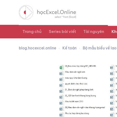
Trang chủ
Series bài viết
Tài nguyên
Kh
blog.hocexcel.online
Kế toán
Bộ mẫu biểu về lao