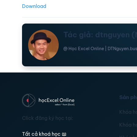
Download
Tác giả: dtnguyen 
@ Học Excel Online | DTNguyen.bus
Sản p
Khóa h
Click đăng ký học tại:
Khóa h
Tất cả khoá học
📖