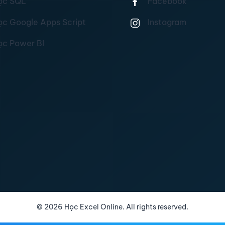
ọc SQL
Facebook
ọc Google Apps Script
Instagram
ọc Power BI
©
2026
Học Excel Online. All rights reserved.