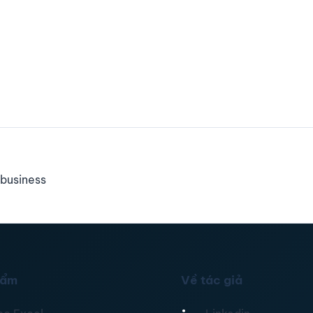
business
hẩm
Về tác giả