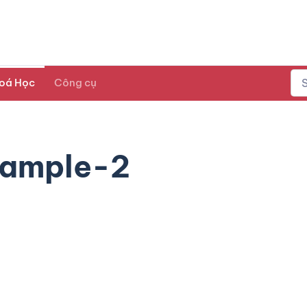
oá Học
Công cụ
xample-2