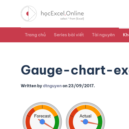
Trang chủ
Series bài viết
Tài nguyên
Kh
Gauge-chart-e
Written by
dtnguyen
on
23/09/2017
.