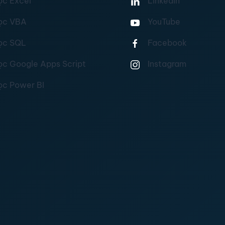
ọc Excel
Linkedin
ọc VBA
YouTube
ọc SQL
Facebook
ọc Google Apps Script
Instagram
ọc Power BI