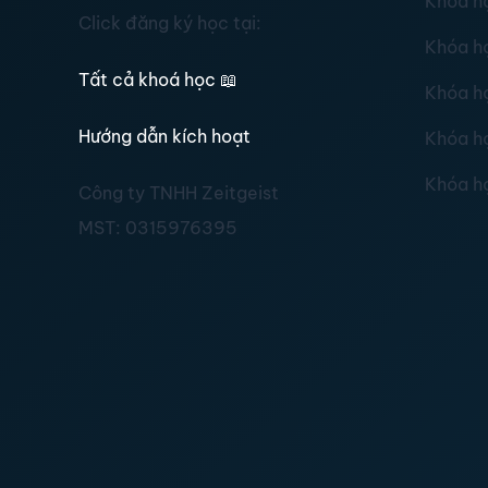
Khóa h
Click đăng ký học tại:
Khóa h
Tất cả khoá học
📖
Khóa h
Hướng dẫn kích hoạt
Khóa h
Khóa h
Công ty TNHH Zeitgeist
MST:
0315976395