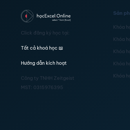
Sản p
Khóa h
Click đăng ký học tại:
Khóa h
Tất cả khoá học
📖
Khóa h
Hướng dẫn kích hoạt
Khóa h
Khóa h
Công ty TNHH Zeitgeist
MST:
0315976395