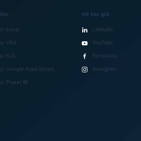
hẩm
Về tác giả
ọc Excel
Linkedin
ọc VBA
YouTube
ọc SQL
Facebook
ọc Google Apps Script
Instagram
ọc Power BI