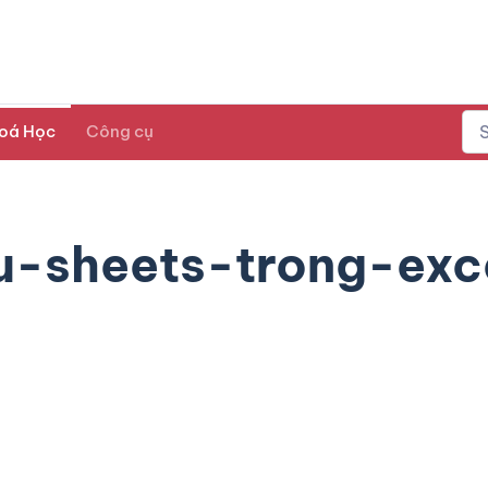
oá Học
Công cụ
u-sheets-trong-exc