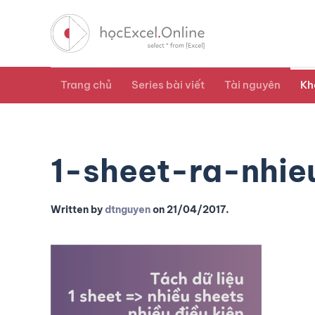
Trang chủ
Series bài viết
Tài nguyên
Kh
1-sheet-ra-nhie
Written by
dtnguyen
on
21/04/2017
.