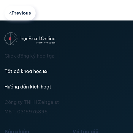
Previous
Click đăng ký học tại:
Tất cả khoá học
📖
Hướng dẫn kích hoạt
Công ty TNHH Zeitgeist
MST:
0315976395
Sản phẩm
Về tác giả