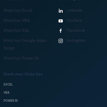
Khóa học Excel
Linkedin
Khóa học VBA
YouTube
Khóa học SQL
Facebook
Khóa học Google Apps
Instagram
Script
Khóa học Power BI
Danh mục khóa học
EXCEL
VBA
POWER BI