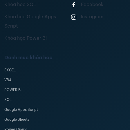
Khóa học SQL
Facebook
Khóa học Google Apps
Instagram
Script
Khóa học Power BI
Danh mục khóa học
EXCEL
VBA
POWER BI
SQL
Google Apps Script
Google Sheets
Power Query