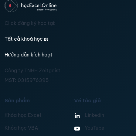
Click đăng ký học tại:
Tất cả khoá học
📖
Hướng dẫn kích hoạt
Công ty TNHH Zeitgeist
MST:
0315976395
Sản phẩm
Về tác giả
Khóa học Excel
Linkedin
Khóa học VBA
YouTube