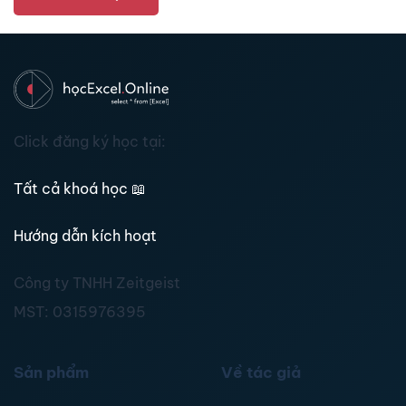
Click đăng ký học tại:
Tất cả khoá học
📖
Hướng dẫn kích hoạt
Công ty TNHH Zeitgeist
MST:
0315976395
Sản phẩm
Về tác giả