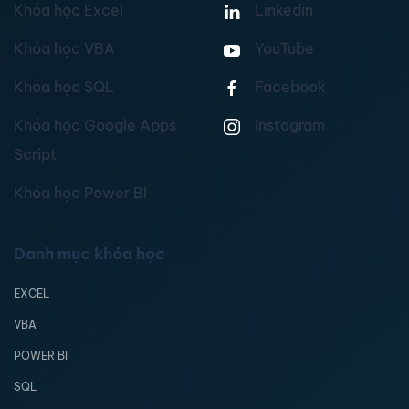
Khóa học Excel
Linkedin
Khóa học VBA
YouTube
Khóa học SQL
Facebook
Khóa học Google Apps
Instagram
Script
Khóa học Power BI
Danh mục khóa học
EXCEL
VBA
POWER BI
SQL