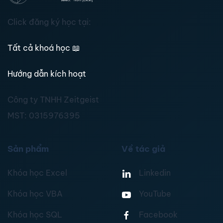
Click đăng ký học tại:
Tất cả khoá học
📖
Hướng dẫn kích hoạt
Công ty TNHH Zeitgeist
MST:
0315976395
Sản phẩm
Về tác giả
Khóa học Excel
Linkedin
Khóa học VBA
YouTube
Khóa học SQL
Facebook