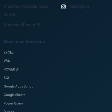
Khóa học Google Apps
Instagram
Script
Khóa học Power BI
Danh mục khóa học
EXCEL
VBA
POWER BI
SQL
Google Apps Script
Google Sheets
Power Query
Python