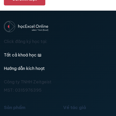
Click đăng ký học tại:
Tất cả khoá học
📖
Hướng dẫn kích hoạt
Công ty TNHH Zeitgeist
MST:
0315976395
Sản phẩm
Về tác giả