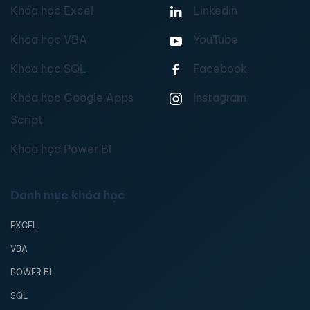
Khóa học Excel
Linkedin
Khóa học VBA
YouTube
Khóa học SQL
Facebook
Khóa học Google Apps
Instagram
Script
Khóa học Power BI
Danh mục khóa học
EXCEL
VBA
POWER BI
SQL