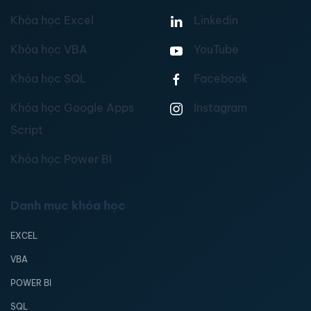
Khóa học Excel
Linkedin
Khóa học VBA
YouTube
Khóa học SQL
Facebook
Khóa học Google Apps
Instagram
Script
Khóa học Power BI
Danh mục khóa học
EXCEL
VBA
POWER BI
SQL