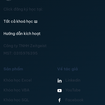
Click đăng ký học tại:
Tất cả khoá học
📖
Hướng dẫn kích hoạt
Công ty TNHH Zeitgeist
MST:
0315976395
Sản phẩm
Về tác giả
Khóa học Excel
Linkedin
Khóa học VBA
YouTube
Khóa học SQL
Facebook