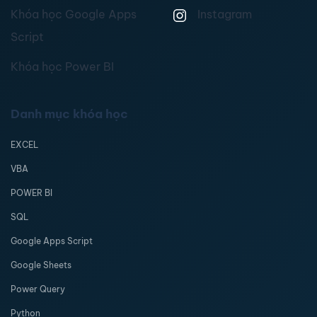
Khóa học Google Apps
Instagram
Script
Khóa học Power BI
Danh mục khóa học
EXCEL
VBA
POWER BI
SQL
Google Apps Script
Google Sheets
Power Query
Python