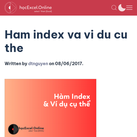
Ham index va vi du cu
the
Written by
dtnguyen
on
08/06/2017
.