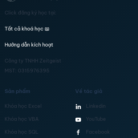
Click đăng ký học tại:
Tất cả khoá học
📖
Hướng dẫn kích hoạt
Công ty TNHH Zeitgeist
MST:
0315976395
Sản phẩm
Về tác giả
Khóa học Excel
Linkedin
Khóa học VBA
YouTube
Khóa học SQL
Facebook