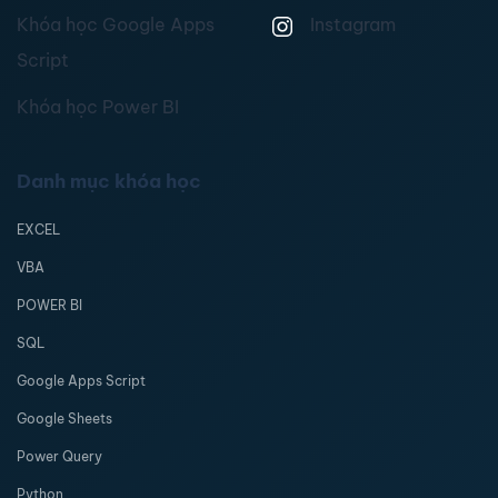
Khóa học Google Apps
Instagram
Script
Khóa học Power BI
Danh mục khóa học
EXCEL
VBA
POWER BI
SQL
Google Apps Script
Google Sheets
Power Query
Python