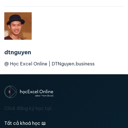
dtnguyen
@ Học Excel Online | DTNguyen.business
Click đăng ký học tại:
Tất cả khoá học
📖