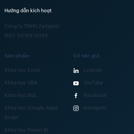
Hướng dẫn kích hoạt
Công ty TNHH Zeitgeist
MST:
0315976395
Sản phẩm
Về tác giả
Khóa học Excel
Linkedin
Khóa học VBA
YouTube
Khóa học SQL
Facebook
Khóa học Google Apps
Instagram
Script
Khóa học Power BI