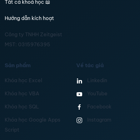
Tất cả khoá học
📖
Hướng dẫn kích hoạt
Công ty TNHH Zeitgeist
MST:
0315976395
Sản phẩm
Về tác giả
Khóa học Excel
Linkedin
Khóa học VBA
YouTube
Khóa học SQL
Facebook
Khóa học Google Apps
Instagram
Script