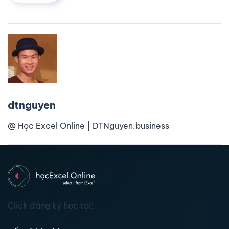
dtnguyen
@ Học Excel Online | DTNguyen.business
Click đăng ký học tại: