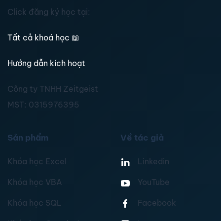
Click đăng ký học tại:
Tất cả khoá học
📖
Hướng dẫn kích hoạt
Công ty TNHH Zeitgeist
MST:
0315976395
Sản phẩm
Về tác giả
Khóa học Excel
Linkedin
Khóa học VBA
YouTube
Khóa học SQL
Facebook