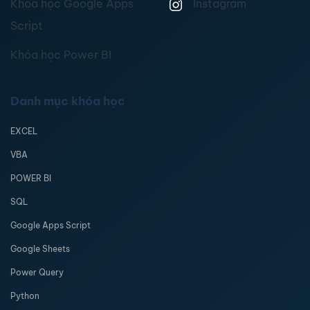
Khóa học Google Apps
Instagram
Script
Khóa học Power BI
Danh mục khóa học
EXCEL
VBA
POWER BI
SQL
Google Apps Script
Google Sheets
Power Query
Python