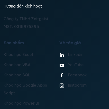
Hướng dẫn kích hoạt
Công ty TNHH Zeitgeist
MST:
0315976395
Sản phẩm
Về tác giả
Khóa học Excel
Linkedin
Khóa học VBA
YouTube
Khóa học SQL
Facebook
Khóa học Google Apps
Instagram
Script
Khóa học Power BI