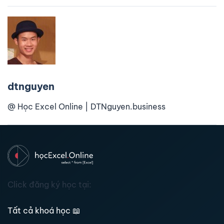
dtnguyen
@ Học Excel Online | DTNguyen.business
Click đăng ký học tại:
Tất cả khoá học
📖