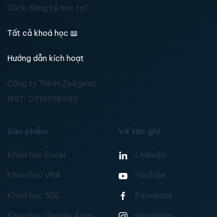
Click đăng ký học tại:
Tất cả khoá học
📖
Hướng dẫn kích hoạt
Công ty TNHH Zeitgeist
MST:
0315976395
Sản phẩm
Về tác giả
Khóa học Excel
Linkedin
Khóa học VBA
YouTube
Khóa học SQL
Facebook
Khóa học Google Apps
Instagram