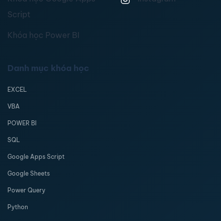
Script
Khóa học Power BI
Danh mục khóa học
EXCEL
VBA
POWER BI
SQL
Google Apps Script
Google Sheets
Power Query
Python