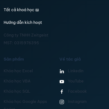
Tất cả khoá học
📖
Hướng dẫn kích hoạt
Công ty TNHH Zeitgeist
MST:
0315976395
Sản phẩm
Về tác giả
Khóa học Excel
Linkedin
Khóa học VBA
YouTube
Khóa học SQL
Facebook
Khóa học Google Apps
Instagram