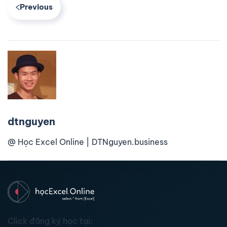
Previous
dtnguyen
@ Học Excel Online | DTNguyen.business
Click đăng ký học tại: