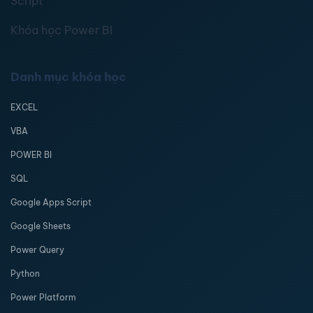
Script
Khóa học Power BI
Danh mục khóa học
EXCEL
VBA
POWER BI
SQL
Google Apps Script
Google Sheets
Power Query
Python
Power Platform