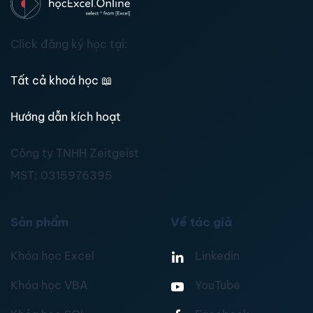
Click đăng ký học tại:
Tất cả khoá học
📖
Hướng dẫn kích hoạt
Công ty TNHH Zeitgeist
MST:
0315976395
Sản phẩm
Về tác giả
Khóa học Excel
Linkedin
Khóa học VBA
YouTube