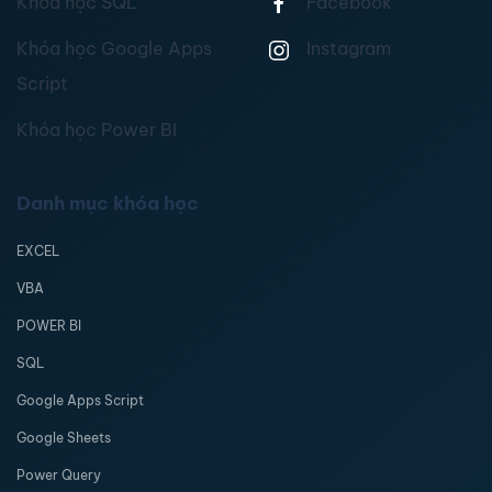
Khóa học SQL
Facebook
Khóa học Google Apps
Instagram
Script
Khóa học Power BI
Danh mục khóa học
EXCEL
VBA
POWER BI
SQL
Google Apps Script
Google Sheets
Power Query