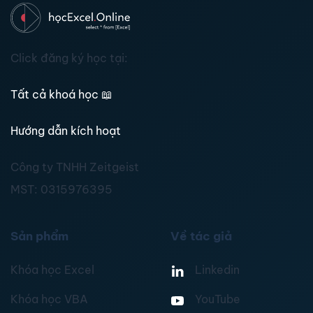
Click đăng ký học tại:
Tất cả khoá học
📖
Hướng dẫn kích hoạt
Công ty TNHH Zeitgeist
MST:
0315976395
Sản phẩm
Về tác giả
Khóa học Excel
Linkedin
Khóa học VBA
YouTube