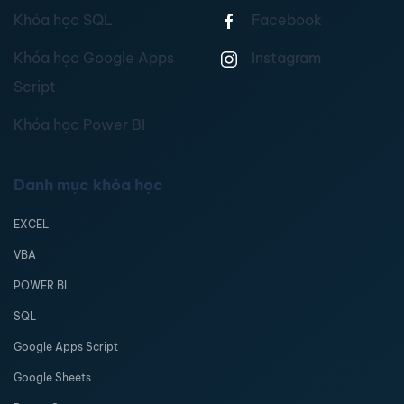
Khóa học SQL
Facebook
Khóa học Google Apps
Instagram
Script
Khóa học Power BI
Danh mục khóa học
EXCEL
VBA
POWER BI
SQL
Google Apps Script
Google Sheets