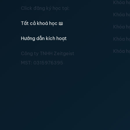
Khóa h
Click đăng ký học tại:
Khóa h
Tất cả khoá học
📖
Khóa h
Hướng dẫn kích hoạt
Khóa h
Khóa h
Công ty TNHH Zeitgeist
MST:
0315976395