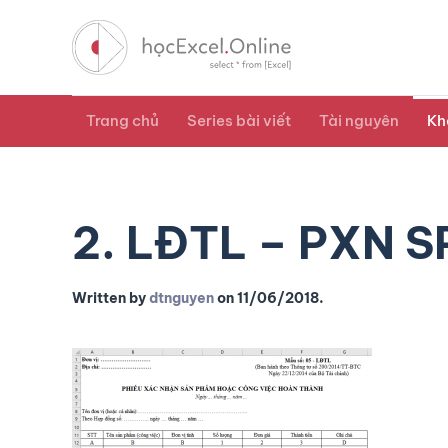
Trang chủ
Series bài viết
Tài nguyên
Kh
2. LĐTL – PXN 
Written by
dtnguyen
on
11/06/2018
.