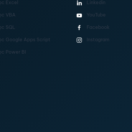
ọc Excel
Linkedin
ọc VBA
YouTube
ọc SQL
Facebook
ọc Google Apps Script
Instagram
ọc Power BI