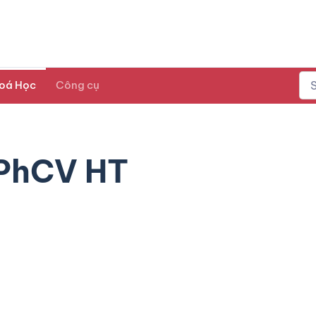
oá Học
Công cụ
SPhCV HT