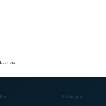
business
hẩm
Về tác giả