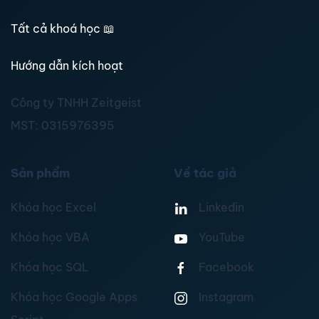
Tất cả khoá học
📖
Hướng dẫn kích hoạt
Công ty TNHH Zeitgeist
MST:
0315976395
Sản phẩm
Về tác giả
Khóa học Excel
Linkedin
Khóa học VBA
YouTube
Khóa học SQL
Facebook
Khóa học Google Apps
Instagram