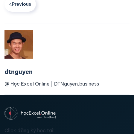
Previous
dtnguyen
@ Học Excel Online | DTNguyen.business
Click đăng ký học tại: