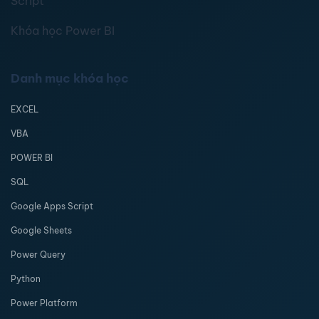
Script
Khóa học Power BI
Danh mục khóa học
EXCEL
VBA
POWER BI
SQL
Google Apps Script
Google Sheets
Power Query
Python
Power Platform