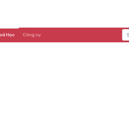
oá Học
Công cụ