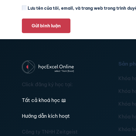
Lưu tên của tôi, email, và trang web trong trình duyệ
Gửi bình luận
Sản p
Khóa h
Click đăng ký học tại:
Khóa h
Tất cả khoá học
📖
Khóa h
Hướng dẫn kích hoạt
Khóa h
Khóa h
Công ty TNHH Zeitgeist