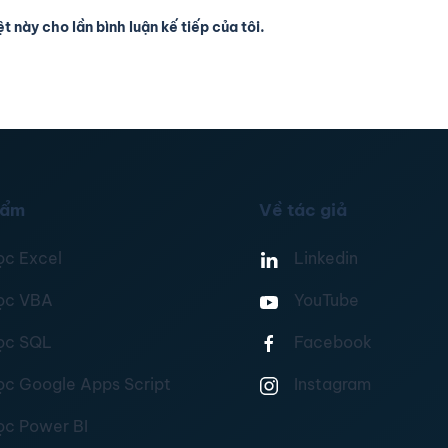
t này cho lần bình luận kế tiếp của tôi.
hẩm
Về tác giả
ọc Excel
Linkedin
ọc VBA
YouTube
ọc SQL
Facebook
ọc Google Apps Script
Instagram
ọc Power BI