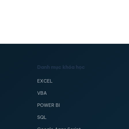
Danh mục khóa học
EXCEL
VBA
POWER BI
SQL