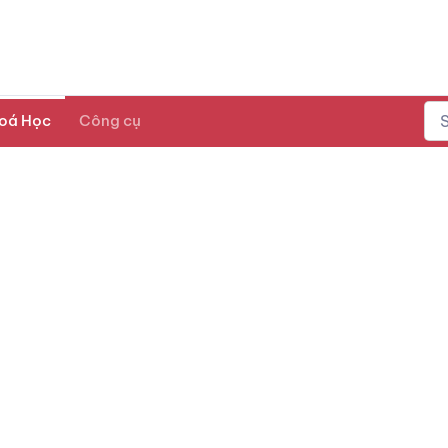
oá Học
Công cụ