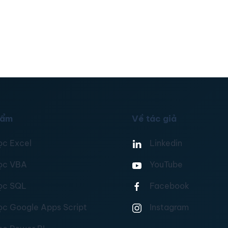
hẩm
Về tác giả
ọc Excel
Linkedin
ọc VBA
YouTube
ọc SQL
Facebook
ọc Google Apps Script
Instagram