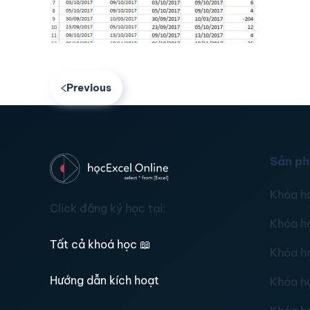
Previous
Sản p
Khóa h
Click đăng ký học tại:
Khóa h
Tất cả khoá học
📖
Khóa h
Hướng dẫn kích hoạt
Khóa h