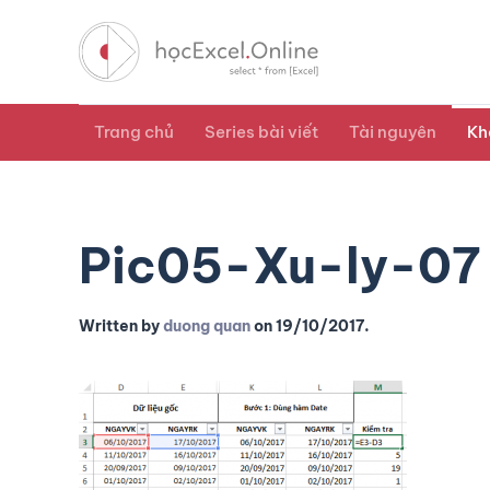
Trang chủ
Series bài viết
Tài nguyên
Kh
Pic05-Xu-ly-07
Written by
duong quan
on
19/10/2017
.