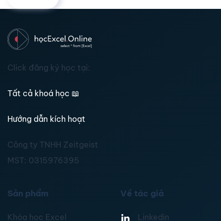
Click đăng ký học tại:
Tất cả khoá học
📖
Hướng dẫn kích hoạt
Công ty TNHH Zeitgeist
MST:
0315976395
Sản phẩm
Về tác giả
Khóa học Excel
Linkedin