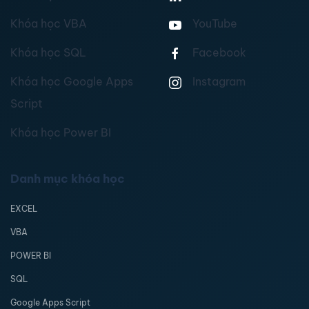
Khóa học VBA
YouTube
Khóa học SQL
Facebook
Khóa học Google Apps
Instagram
Script
Khóa học Power BI
Danh mục khóa học
EXCEL
VBA
POWER BI
SQL
Google Apps Script