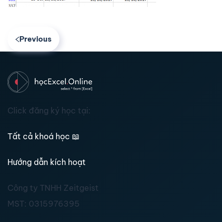
Previous
Click đăng ký học tại:
Tất cả khoá học
📖
Hướng dẫn kích hoạt
Công ty TNHH Zeitgeist
MST:
0315976395