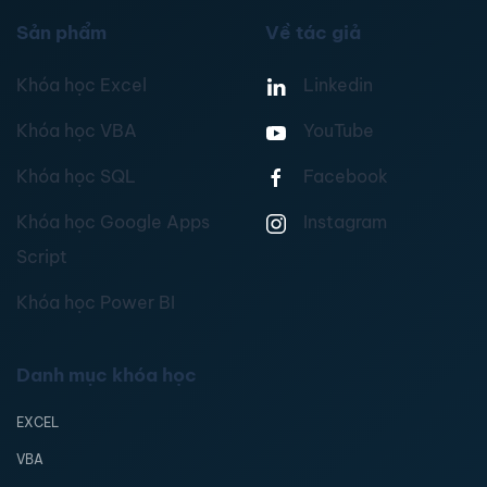
Sản phẩm
Về tác giả
Khóa học Excel
Linkedin
Khóa học VBA
YouTube
Khóa học SQL
Facebook
Khóa học Google Apps
Instagram
Script
Khóa học Power BI
Danh mục khóa học
EXCEL
VBA