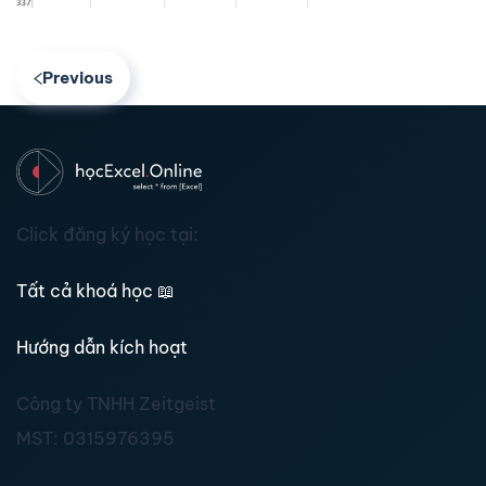
Previous
Click đăng ký học tại:
Tất cả khoá học
📖
Hướng dẫn kích hoạt
Công ty TNHH Zeitgeist
MST:
0315976395