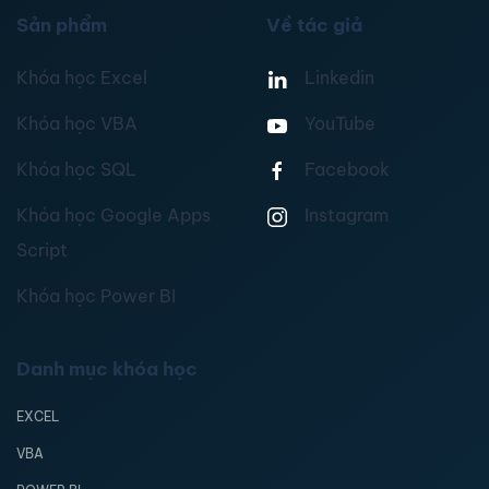
Sản phẩm
Về tác giả
Khóa học Excel
Linkedin
Khóa học VBA
YouTube
Khóa học SQL
Facebook
Khóa học Google Apps
Instagram
Script
Khóa học Power BI
Danh mục khóa học
EXCEL
VBA