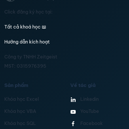
Click đăng ký học tại:
Tất cả khoá học
📖
Hướng dẫn kích hoạt
Công ty TNHH Zeitgeist
MST:
0315976395
Sản phẩm
Về tác giả
Khóa học Excel
Linkedin
Khóa học VBA
YouTube
Khóa học SQL
Facebook