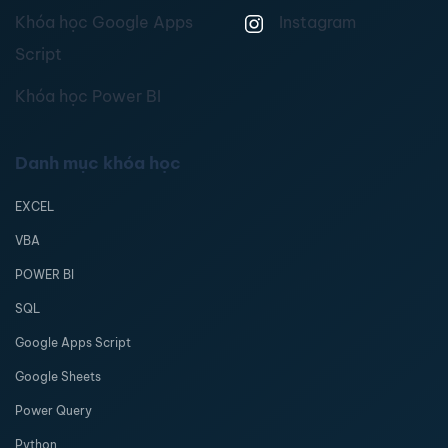
Khóa học Google Apps
Instagram
Script
Khóa học Power BI
Danh mục khóa học
EXCEL
VBA
POWER BI
SQL
Google Apps Script
Google Sheets
Power Query
Python