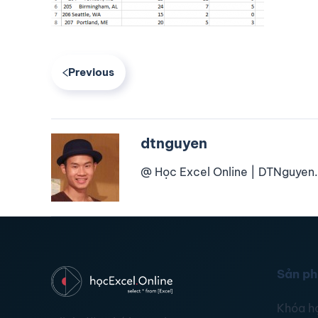
Previous
dtnguyen
@ Học Excel Online | DTNguyen.
Sản p
Khóa h