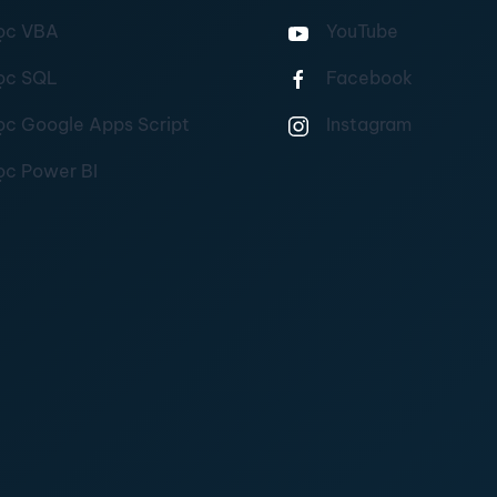
ọc VBA
YouTube
ọc SQL
Facebook
ọc Google Apps Script
Instagram
ọc Power BI