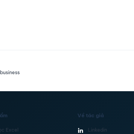
business
hẩm
Về tác giả
ọc Excel
Linkedin