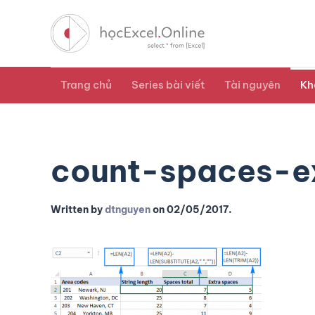
Trang chủ
Series bài viết
Tài nguyên
Kh
count-spaces-e
Written by
dtnguyen
on
02/05/2017
.