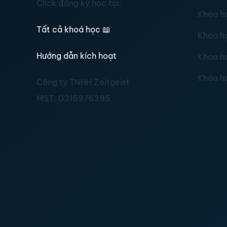
Click đăng ký học tại:
Khóa h
Tất cả khoá học
📖
Khóa h
Hướng dẫn kích hoạt
Khóa h
Khóa h
Công ty TNHH Zeitgeist
MST:
0315976395