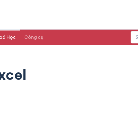
oá Học
Công cụ
xcel