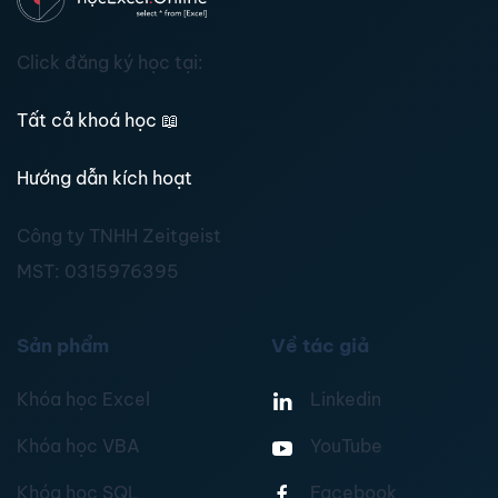
Click đăng ký học tại:
Tất cả khoá học
📖
Hướng dẫn kích hoạt
Công ty TNHH Zeitgeist
MST:
0315976395
Sản phẩm
Về tác giả
Khóa học Excel
Linkedin
Khóa học VBA
YouTube
Khóa học SQL
Facebook