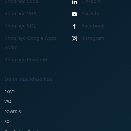
Khóa học Excel
Linkedin
Khóa học VBA
YouTube
Khóa học SQL
Facebook
Khóa học Google Apps
Instagram
Script
Khóa học Power BI
Danh mục khóa học
EXCEL
VBA
POWER BI
SQL