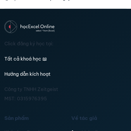
Click đăng ký học tại:
Tất cả khoá học
📖
Hướng dẫn kích hoạt
Công ty TNHH Zeitgeist
MST:
0315976395
Sản phẩm
Về tác giả