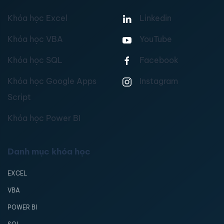
Khóa học Excel
Linkedin
Khóa học VBA
YouTube
Khóa học SQL
Facebook
Khóa học Google Apps
Instagram
Script
Khóa học Power BI
Danh mục khóa học
EXCEL
VBA
POWER BI