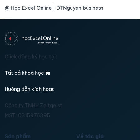
@ Học Excel Online | DTNguyen.business
Click đăng ký học tại:
Tất cả khoá học
📖
Hướng dẫn kích hoạt
Công ty TNHH Zeitgeist
MST:
0315976395
Sản phẩm
Về tác giả