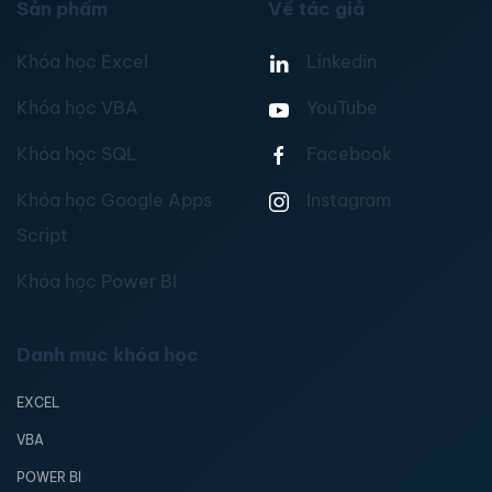
Sản phẩm
Về tác giả
Khóa học Excel
Linkedin
Khóa học VBA
YouTube
Khóa học SQL
Facebook
Khóa học Google Apps
Instagram
Script
Khóa học Power BI
Danh mục khóa học
EXCEL
VBA
POWER BI