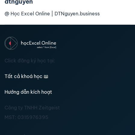
dtnguyen
@ Học Excel Online | DTNguyen.business
Click đăng ký học tại:
Tất cả khoá học
📖
Hướng dẫn kích hoạt
Công ty TNHH Zeitgeist
MST:
0315976395