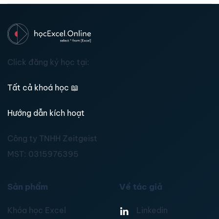
Click đăng ký học tại:
Tất cả khoá học
📖
Hướng dẫn kích hoạt
Công ty TNHH Zeitgeist
MST:
0315976395
Sản phẩm
Về tác giả
Khóa học Excel
Linkedin