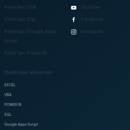
Khóa học VBA
YouTube
Khóa học SQL
Facebook
Khóa học Google Apps
Instagram
Script
Khóa học Power BI
Danh mục khóa học
EXCEL
VBA
POWER BI
SQL
Google Apps Script