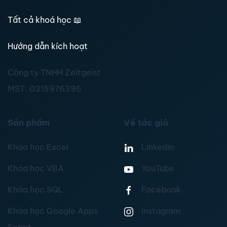
Tất cả khoá học
📖
Hướng dẫn kích hoạt
Công ty TNHH Zeitgeist
MST:
0315976395
Sản phẩm
Về tác giả
Khóa học Excel
Linkedin
Khóa học VBA
YouTube
Khóa học SQL
Facebook
Khóa học Google Apps
Instagram