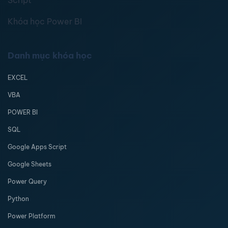
Script
Khóa học Power BI
Danh mục khóa học
EXCEL
VBA
POWER BI
SQL
Google Apps Script
Google Sheets
Power Query
Python
Power Platform