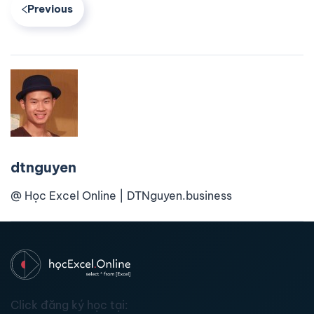
Previous
dtnguyen
@ Học Excel Online | DTNguyen.business
Click đăng ký học tại: