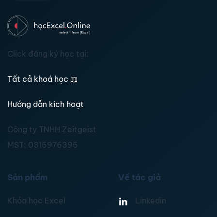
Click đăng ký học tại:
Tất cả khoá học
📖
Hướng dẫn kích hoạt
Công ty TNHH Zeitgeist
MST:
0315976395
Sản phẩm
Về tác giả
Khóa học Excel
Linkedin