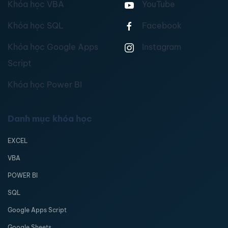
Khóa học VBA
YouTube
Khóa học SQL
Facebook
Khóa học Google Apps
Instagram
Script
Khóa học Power BI
Danh mục khóa học
EXCEL
VBA
POWER BI
SQL
Google Apps Script
Google Sheets