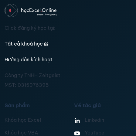
Click đăng ký học tại:
Tất cả khoá học
📖
Hướng dẫn kích hoạt
Công ty TNHH Zeitgeist
MST:
0315976395
Sản phẩm
Về tác giả
Khóa học Excel
Linkedin
Khóa học VBA
YouTube