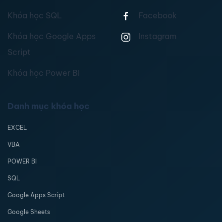
Khóa học SQL
Facebook
Khóa học Google Apps
Instagram
Script
Khóa học Power BI
Danh mục khóa học
EXCEL
VBA
POWER BI
SQL
Google Apps Script
Google Sheets