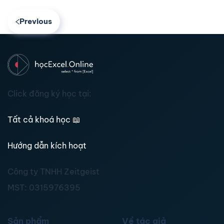
Previous
Click đăng ký học tại:
Tất cả khoá học
📖
Hướng dẫn kích hoạt
Công ty TNHH Zeitgeist
MST:
0315976395
Sản phẩm
Về tác giả