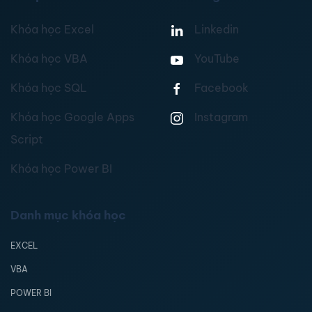
Khóa học Excel
Linkedin
Khóa học VBA
YouTube
Khóa học SQL
Facebook
Khóa học Google Apps
Instagram
Script
Khóa học Power BI
Danh mục khóa học
EXCEL
VBA
POWER BI